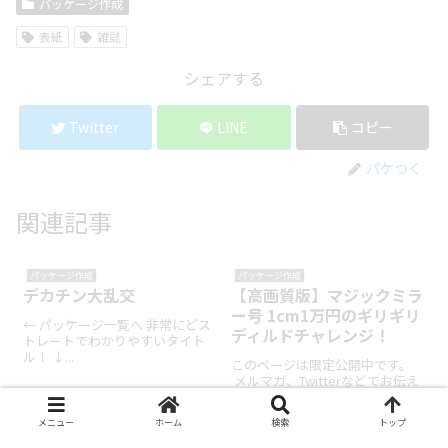
パッケージ作成
表紙
雑誌
シェアする
Twitter
LINE
コピー
パケつく
関連記事
パッケージ作成
パッケージ作成
デカチン大乱交
【高画質版】マジックミラ
ー号 1cm1万円のギリギリ
← パッケージ一覧へ 非常にどス
ディルドチャレンジ！
トレートでわかりやすいタイト
ル！ ↓...
このページは限定公開中です。
メルマガ、Twitterなどでお伝え
したパスワードをご入力いただ
くと閲覧できます。 ...
メニュー
ホーム
検索
トップ